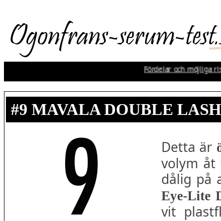
Fördelar och möjliga ris
#9 MAVALA DOUBLE LASH 
Detta är
volym åt 
dålig på 
Eye-Lite 
vit plas