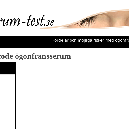
Fördelar och möjliga risker med ögonfra
code ögonfransserum
m