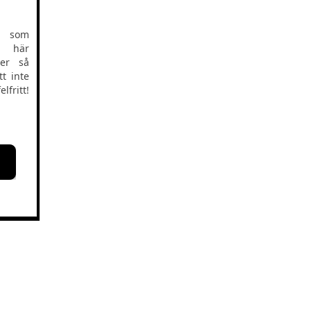
m som
n här
der så
t inte
lfritt!