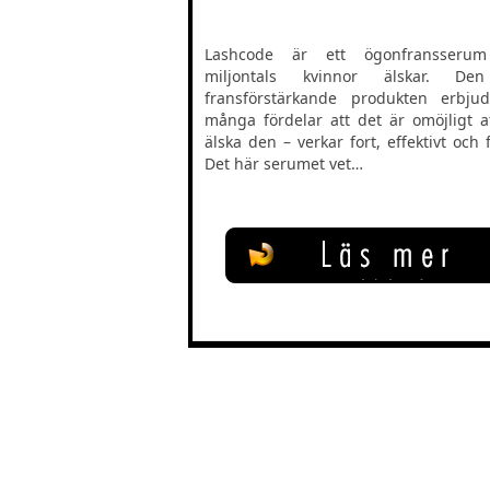
Lashcode är ett ögonfransseru
miljontals kvinnor älskar. De
fransförstärkande produkten erbju
många fördelar att det är omöjligt at
älska den – verkar fort, effektivt och fe
Det här serumet vet…