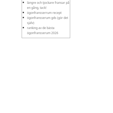
längre och tjockare fransar på
en gång, tack!
ögonfransserrum recept
ögonfransserum gds (gör det
själv)
ranking av de bästa
ögonfransserum 2026